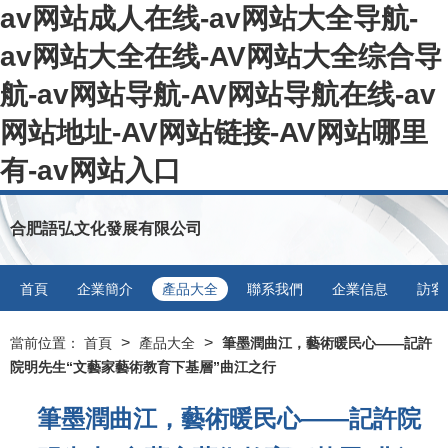
av网站成人在线-av网站大全导航-
av网站大全在线-AV网站大全综合导
航-av网站导航-AV网站导航在线-av
网站地址-AV网站链接-AV网站哪里
有-av网站入口
合肥語弘文化發展有限公司
首頁
企業簡介
產品大全
聯系我們
企業信息
訪客
>
>
當前位置：
首頁
產品大全
筆墨潤曲江，藝術暖民心——記許
院明先生“文藝家藝術教育下基層”曲江之行
筆墨潤曲江，藝術暖民心——記許院