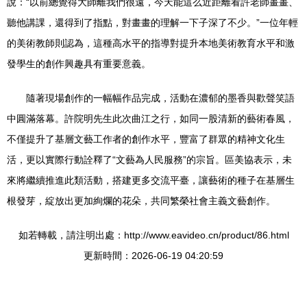
說：“以前總覺得大師離我們很遠，今天能這么近距離看許老師畫畫、
聽他講課，還得到了指點，對畫畫的理解一下子深了不少。”一位年輕
的美術教師則認為，這種高水平的指導對提升本地美術教育水平和激
發學生的創作興趣具有重要意義。
隨著現場創作的一幅幅作品完成，活動在濃郁的墨香與歡聲笑語
中圓滿落幕。許院明先生此次曲江之行，如同一股清新的藝術春風，
不僅提升了基層文藝工作者的創作水平，豐富了群眾的精神文化生
活，更以實際行動詮釋了“文藝為人民服務”的宗旨。區美協表示，未
來將繼續推進此類活動，搭建更多交流平臺，讓藝術的種子在基層生
根發芽，綻放出更加絢爛的花朵，共同繁榮社會主義文藝創作。
如若轉載，請注明出處：http://www.eavideo.cn/product/86.html
更新時間：2026-06-19 04:20:59