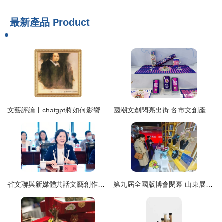
最新產品
Product
文藝評論丨chatgpt將如何影響藝術創作 看看那些可計算與不可計算的
國潮文創閃亮出街 各市文創產品齊聚文旅博覽會，文藝創作綻放新活力
省文聯與新媒體共話文藝創作新篇章——何穎一行赴安徽新媒體集團交流紀實
第九屆全國版博會閉幕 山東展區實力圈粉成果豐碩