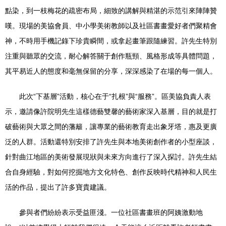
點染，到一枝梅花的疏密布局，細致的講解與精湛的示范引來陣陣贊
嘆。現場的美協會員、中小學美術教師以及社區書畫愛好者們聚精會
神，不時用手機記錄下珍貴瞬間，或拿起畫筆跟隨練習。許先生特別
注重與聽眾的交流，耐心解答關于創作瓶頸、風格形成等具體問題，
其平易近人的態度和毫無保留的分享，深深感染了在場的每一個人。
此次“下基層”活動，核心在于“扎根”與“服務”。區美協負責人表
示，邀請像許院明先生這樣德藝雙馨的藝術家深入基層，目的就是打
破藝術與大眾之間的藩籬，讓專業的藝術教育走出象牙塔，惠及更廣
泛的人群。活動還特別安排了許先生與本地美術創作者的小型座談，
針對曲江地區的美術發展現狀與未來方向進行了深入探討。許先生結
合自身經驗，對如何挖掘地方文化特色、創作反映時代精神和人民生
活的作品，提出了許多寶貴建議。
參與者們紛紛表示受益匪淺。一位社區書畫班的阿姨激動地