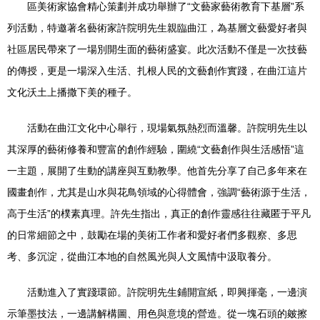
區美術家協會精心策劃并成功舉辦了“文藝家藝術教育下基層”系
列活動，特邀著名藝術家許院明先生親臨曲江，為基層文藝愛好者與
社區居民帶來了一場別開生面的藝術盛宴。此次活動不僅是一次技藝
的傳授，更是一場深入生活、扎根人民的文藝創作實踐，在曲江這片
文化沃土上播撒下美的種子。
活動在曲江文化中心舉行，現場氣氛熱烈而溫馨。許院明先生以
其深厚的藝術修養和豐富的創作經驗，圍繞“文藝創作與生活感悟”這
一主題，展開了生動的講座與互動教學。他首先分享了自己多年來在
國畫創作，尤其是山水與花鳥領域的心得體會，強調“藝術源于生活，
高于生活”的樸素真理。許先生指出，真正的創作靈感往往藏匿于平凡
的日常細節之中，鼓勵在場的美術工作者和愛好者們多觀察、多思
考、多沉淀，從曲江本地的自然風光與人文風情中汲取養分。
活動進入了實踐環節。許院明先生鋪開宣紙，即興揮毫，一邊演
示筆墨技法，一邊講解構圖、用色與意境的營造。從一塊石頭的皴擦