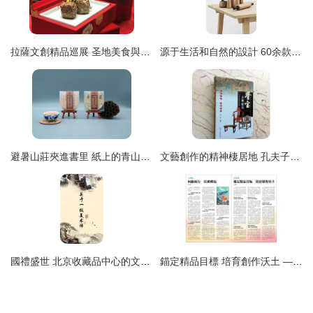
拉薩文創精品巡展 圣地美食與文藝創作共舞老門東
源于生活和自然的設計 60余款家居用品的原創首發之旅
避暑山莊夾進書里 紙上的青山與流年
文藝創作的精神棲居地 孔夫子舊書網愛心文藝書屋尋訪記
國禮盛世 北京收藏品中心的文化薪火與文藝創作的當代使命
錨定精品目標 培育創作沃土 ——江蘇局推動文藝創作與高質量發展紀實